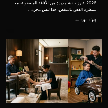
2026، تبرز حقبة جديدة من الأناقة المصقولة، مع
سيطرة القص بالمقص. هذا ليس مجرد...
وداعاً
إقرأ المزيد
للماكينة:
حلاقة
الشعر
بالمقص..
المعيار
الجديد
لأناقة
الرجل
في
2026