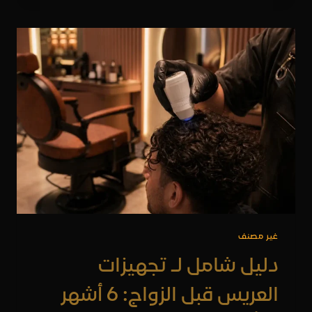
العناية
للرجال
في
تعزيز
الصحة
الذهنية
والمظهر
الاحترافي
غير مصنف
دليل شامل لـ تجهيزات
العريس قبل الزواج: 6 أشهر