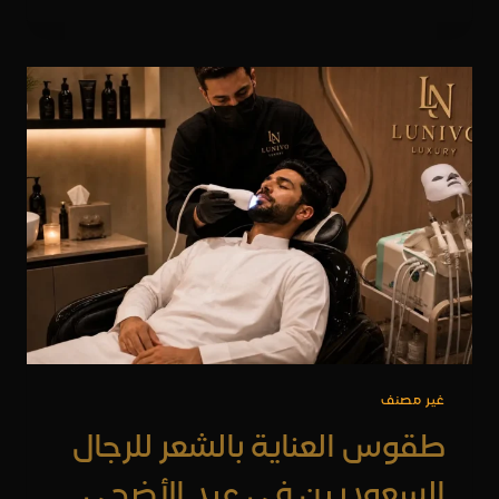
العناية
الذاتية
الفاخرة
في
الخبر
غير مصنف
طقوس العناية بالشعر للرجال
السعوديين في عيد الأضحى