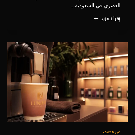
العصري في السعودية...
عطر
إقرأ المزيد
رجالي
مميز:
دليلك
لبناء
خزانة
عطور
متكاملة
لعام
2026
غير مصنف