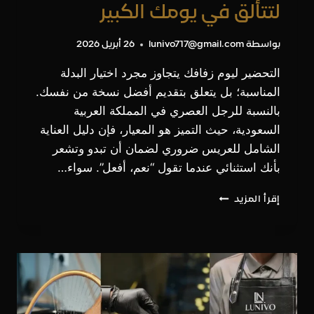
لتتألق في يومك الكبير
بواسطة
lunivo717@gmail.com
26 أبريل 2026
التحضير ليوم زفافك يتجاوز مجرد اختيار البدلة
المناسبة؛ بل يتعلق بتقديم أفضل نسخة من نفسك.
بالنسبة للرجل العصري في المملكة العربية
السعودية، حيث التميز هو المعيار، فإن دليل العناية
الشامل للعريس ضروري لضمان أن تبدو وتشعر
بأنك استثنائي عندما تقول “نعم، أفعل”. سواء…
دليل
إقرأ المزيد
شامل
لـ
تجهيزات
العريس
قبل
الزواج:
6
أشهر